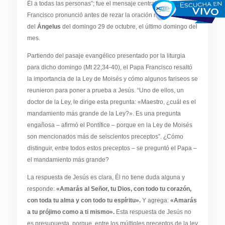
Él a todas las personas”; fue el mensaje central que el Papa
Francisco pronunció antes de rezar la oración mariana
del
Ángelus
del domingo 29 de octubre, el último domingo del
mes.
Partiendo del pasaje evangélico presentado por la liturgia
para dicho domingo (Mt 22,34-40), el Papa Francisco resaltó
la importancia de la Ley de Moisés y cómo algunos fariseos se
reunieron para poner a prueba a Jesús. “Uno de ellos, un
doctor de la Ley, le dirige esta pregunta: «Maestro, ¿cuál es el
mandamiento más grande de la Ley?». Es una pregunta
engañosa – afirmó el Pontífice – porque en la Ley de Moisés
son mencionados más de seiscientos preceptos”. ¿Cómo
distinguir, entre todos estos preceptos – se preguntó el Papa –
el mandamiento más grande?
La respuesta de Jesús es clara, Él no tiene duda alguna y
responde:
«Amarás al Señor, tu Dios, con todo tu corazón,
con toda tu alma y con todo tu espíritu».
Y agrega:
«Amarás
a tu prójimo como a ti mismo».
Esta respuesta de Jesús no
es presupuesta, porque, entre los múltiples preceptos de la ley