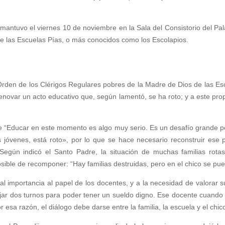
 mantuvo el viernes 10 de noviembre en la Sala del Consistorio del Pa
e las Escuelas Pías, o más conocidos como los Escolapios.
rden de los Clérigos Regulares pobres de la Madre de Dios de las Esc
enovar un acto educativo que, según lamentó, se ha roto; y a este propó
 “Educar en este momento es algo muy serio. Es un desafío grande por
os jóvenes, está roto», por lo que se hace necesario reconstruir ese 
Según indicó el Santo Padre, la situación de muchas familias rotas
osible de recomponer: “Hay familias destruidas, pero en el chico se
ial importancia al papel de los docentes, y a la necesidad de valorar
jar dos turnos para poder tener un sueldo digno. Ese docente cuando
esa razón, el diálogo debe darse entre la familia, la escuela y el chico.