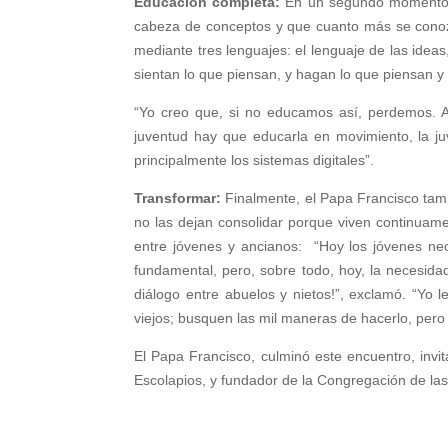
Educación completa:
En un segundo momento, el
cabeza de conceptos y que cuanto más se conozc
mediante tres lenguajes: el lenguaje de las idea
sientan lo que piensan, y hagan lo que piensan y 
“Yo creo que, si no educamos así, perdemos. A
juventud hay que educarla en movimiento, la ju
principalmente los sistemas digitales”.
Transformar:
Finalmente, el Papa Francisco tambi
no las dejan consolidar porque viven continuamen
entre jóvenes y ancianos: “Hoy los jóvenes nec
fundamental, pero, sobre todo, hoy, la necesidad
diálogo entre abuelos y nietos!”, exclamó. “Yo
viejos; busquen las mil maneras de hacerlo, per
El Papa Francisco, culminó este encuentro, invi
Escolapios, y fundador de la Congregación de la