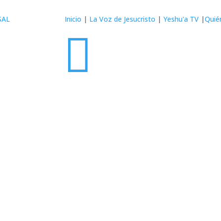
SAL
Inicio
|
La Voz de Jesucristo
|
Yeshu'a TV
|
Quié
