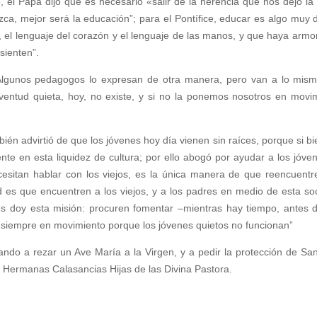
 Papa dijo que es necesario «salir de la herencia que nos dejó la I
a, mejor será la educación”; para el Pontífice, educar es algo muy d
s, el lenguaje del corazón y el lenguaje de las manos, y que haya armon
sienten”.
lgunos pedagogos lo expresan de otra manera, pero van a lo mismo:
ventud quieta, hoy, no existe, y si no la ponemos nosotros en movi
én advirtió de que los jóvenes hoy día vienen sin raíces, porque si bi
te en esta liquidez de cultura; por ello abogó por ayudar a los jóve
esitan hablar con los viejos, es la única manera de que reencuentre
 es que encuentren a los viejos, y a los padres en medio de esta soci
 les doy esta misión: procuren fomentar –mientras hay tiempo, antes 
o siempre en movimiento porque los jóvenes quietos no funcionan”
tando a rezar un Ave María a la Virgen, y a pedir la protección de Sa
s Hermanas Calasancias Hijas de las Divina Pastora.