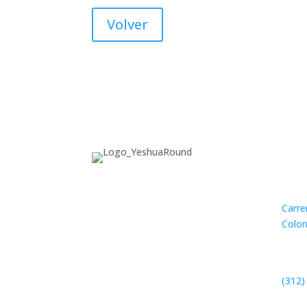
Volver
Co
Sede 
Carre
Colom
Lláma
Escrí
(312)