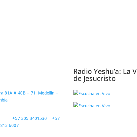
ntáctanos
Radio Yeshu’a: La 
de Jesucristo
Principal
ra 81A # 48B – 71, Medellín –
bia.
nos: (305)340 1530
benos:
‪+57 305 3401530‬
o
+57
 813 6007