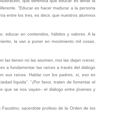
lustración, que defendía que educar es llenar la
iferente. “Educar es hacer madurar a la persona
ía entre los tres, es decir, que nuestros alumnos
 educar en contenidos, hábitos y valores. A la
miento, la van a poner en movimiento mil cosas,
en las tienen no las asumen, nos las dejan crecer,
nes a fundamentar las raíces a través del diálogo
n sus raíces. Hablar con los padres, sí, eso es
edad líquida”. “¡Por favor, traten de fomentar el
de que se nos vayan– el diálogo entre jóvenes y
n Faustino, sacerdote profeso de la Orden de los