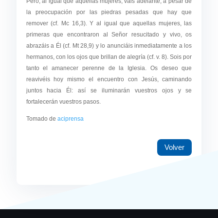
Pero, al igual que aquellas mujeres, vais adelante, a pesar de
la preocupación por las piedras pesadas que hay que
remover (cf. Mc 16,3). Y al igual que aquellas mujeres, las
primeras que encontraron al Señor resucitado y vivo, os
abrazáis a Él (cf. Mt 28,9) y lo anunciáis inmediatamente a los
hermanos, con los ojos que brillan de alegría (cf. v. 8). Sois por
tanto el amanecer perenne de la Iglesia. Os deseo que
reavivéis hoy mismo el encuentro con Jesús, caminando
juntos hacia Él: así se iluminarán vuestros ojos y se
fortalecerán vuestros pasos.
Tomado de
aciprensa
Volver