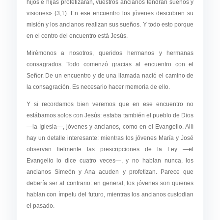
hijos e hijas profetizarán, vuestros ancianos tendrán sueños y
visiones» (3,1). En ese encuentro los jóvenes descubren su
misión y los ancianos realizan sus sueños. Y todo esto porque
en el centro del encuentro está Jesús.
Mirémonos a nosotros, queridos hermanos y hermanas
consagrados. Todo comenzó gracias al encuentro con el
Señor. De un encuentro y de una llamada nació el camino de
la consagración. Es necesario hacer memoria de ello.
Y si recordamos bien veremos que en ese encuentro no
estábamos solos con Jesús: estaba también el pueblo de Dios
—la Iglesia—, jóvenes y ancianos, como en el Evangelio. Allí
hay un detalle interesante: mientras los jóvenes María y José
observan fielmente las prescripciones de la Ley —el
Evangelio lo dice cuatro veces—, y no hablan nunca, los
ancianos Simeón y Ana acuden y profetizan. Parece que
debería ser al contrario: en general, los jóvenes son quienes
hablan con ímpetu del futuro, mientras los ancianos custodian
el pasado.