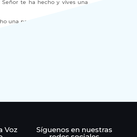
el Señor te ha hecho y vives una
echo una promesa, ahora nos pide
 tres dimensiones: no aceptar la
peranza en la promesa”, y “olvidar
a Voz
Síguenos en nuestras
o
redes sociales