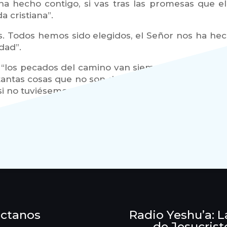
 ha hecho contigo, si vas tras las promesas que 
a cristiana”.
eles. Todos hemos sido elegidos, el Señor nos ha h
dad”.
 “los pecados del camino van siempre contra estas
, tantas cosas que no son de Dios. No aceptar la es
 si no tuviésemos alianza.
ctanos
Radio Yeshu’a: L
de Jesucrist