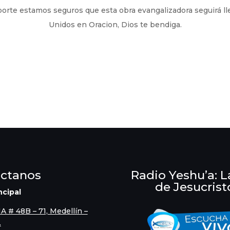
orte estamos seguros que esta obra evangalizadora seguirá lle
Unidos en Oracion, Dios te bendiga.
ctanos
Radio Yeshu’a: L
de Jesucrist
ncipal
1A # 48B – 71, Medellín –
.